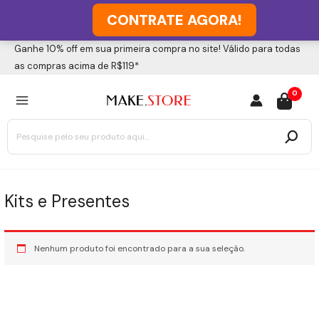
CONTRATE AGORA!
Ir
Ganhe 10% off em sua primeira compra no site! Válido para todas
4
4
para
as compras acima de R$119*
p
p
o
MAIN
r
r
0
conteúdo
MENU
o
o
Procurar:
d
d
u
u
t
t
o
o
Kits e Presentes
s
s
Nenhum produto foi encontrado para a sua seleção.