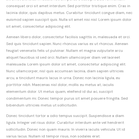
consequat orci sit amet interdum. Sed porttitor tristique enim. Cras in
lacinia dolor, quis dapibus metus. Curabitur tincidunt congue diam, nec
euismod sapien suscipit quis. Nulla sit amet nisi nisl. Lorem ipsum dolor
sit amet, consectetur adipiscing elit.
Aenean libero dolor, consectetur facilisis sagittis in, malesuada et orci.
Sed quis tincidunt sapien. Nunc rhoncus varius ex ut rhoncus. Aenean
feugiat venenatis felis ut pulvinar. Nullam et magna vulputate arcu
aliquet faucibus id sed orci. Nullam ullamcorper diam vel laoreet
malesuada. Lorem ipsum dolor sit amet, consectetur adipiscing elit.
Nunc ullamcorper, nisl quis accumsan lacinia, diam sapien ultricies
arcu, a tincidunt mauris lacus in urna. Donec non lacinia ligula, eu
porttitor nibh. Maecenas nisl dolor, mollis eu metus at, iaculis
elementum dolor. Ut metus quam, eleifend id dui ac, suscipit
condimentum mi. Donec tempor purus sit amet posuere fringilla. Sed
bibendum ultricies metus ut sollicitudin.
Donec tincidunt tortor a odio tempus suscipit. Suspendisse a diam
ligula. Integer vel risus dolor. Curabitur interdum ante vel hendrerit
sollicitudin. Donec non quam mauris. In viverra iaculis vehicula. Ut id
varius lacus. Nullam id tempor risus, non sodales erat.