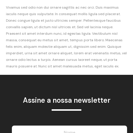
Vivamus sed odio non dui ornare sagittis ac nec orci. Duis maximus
iaculis neque quis vulputate. In consequat mollis ligula sed placerat.
Donec congue ligula et justo ultricies semper. Pellentesque faucibus
convallis sapien, ut dictum nisl ultrices et. Sed vel lacinia neque.
Praesent sit amet interdum nunc, id egestas ligula. Vestibulum nisl
massa, consequat eu metus sit amet, tempus porta libero. Maecenas
felis enim, aliquam molestie aliquam ut, dignissim sed enim. Quisque
imperdiet, urna sit amet ornare aliquet, lorem erat venenatis metus, vel
ornare odio lectus a turpis. Aenean cursus laoreet neque, ut porta
mauris posuere at. Nunc sit amet malesuada metus, eget iaculis ex.
Assine a nossa newsletter