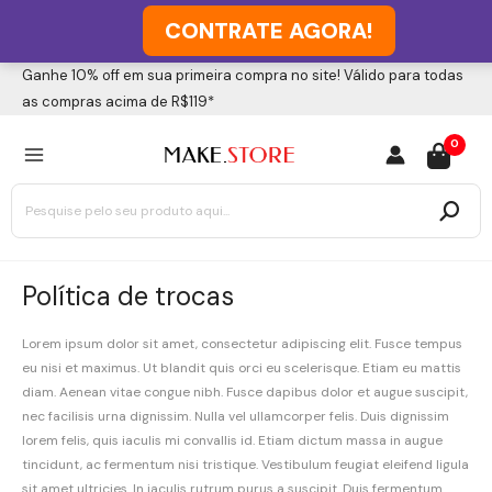
CONTRATE AGORA!
Ir
Ganhe 10% off em sua primeira compra no site! Válido para todas
para
as compras acima de R$119*
o
MAIN
0
conteúdo
MENU
Procurar:
Política de trocas
Lorem ipsum dolor sit amet, consectetur adipiscing elit. Fusce tempus
eu nisi et maximus. Ut blandit quis orci eu scelerisque. Etiam eu mattis
diam. Aenean vitae congue nibh. Fusce dapibus dolor et augue suscipit,
nec facilisis urna dignissim. Nulla vel ullamcorper felis. Duis dignissim
lorem felis, quis iaculis mi convallis id. Etiam dictum massa in augue
tincidunt, ac fermentum nisi tristique. Vestibulum feugiat eleifend ligula
sit amet ultricies. In iaculis rutrum purus a suscipit. Duis fermentum